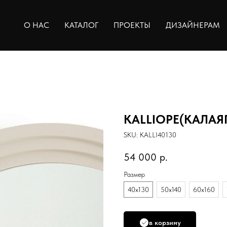
О НАС
КАТАЛОГ
ПРОЕКТЫ
ДИЗАЙНЕРАМ
KALLIOPE(КАЛАЯ
SKU:
KALLI40130
54 000
р.
Размер
40х130
50х140
60х160
в корзину