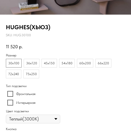
HUGHES(ХЬЮЗ)
SKU:
HUG30100
11 520
р.
Размер
30х100
36х120
45х150
54х180
60х200
66х220
72х240
75х250
Тип подсветки
Фронтальная
Интерьерная
Цвет подсветки
Кнопка