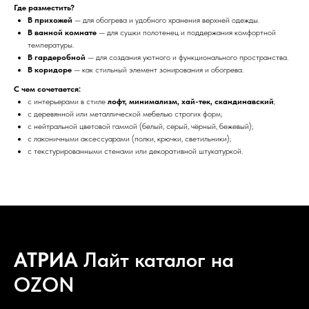
Где разместить?
В прихожей
— для обогрева и удобного хранения верхней одежды.
В ванной комнате
— для сушки полотенец и поддержания комфортной
температуры.
В гардеробной
— для создания уютного и функционального пространства.
В коридоре
— как стильный элемент зонирования и обогрева.
С чем сочетается:
с интерьерами в стиле
лофт, минимализм, хай-тек, скандинавский
;
с деревянной или металлической мебелью строгих форм;
с нейтральной цветовой гаммой (белый, серый, чёрный, бежевый);
с лаконичными аксессуарами (полки, крючки, светильники);
с текстурированными стенами или декоративной штукатуркой.
АТРИА
Лайт каталог на
OZON