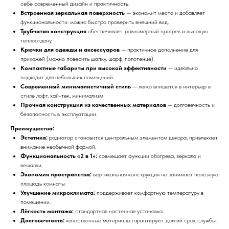
себе современный дизайн и практичность.
Встроенная зеркальная поверхность
— экономит место и добавляет
функциональности: можно быстро проверить внешний вид.
Трубчатая конструкция
обеспечивает равномерный прогрев и высокую
теплоотдачу.
Крючки для одежды и аксессуаров
— практичное дополнение для
прихожей (можно повесить шапку, шарф, полотенце).
Компактные габариты при высокой эффективности
— идеально
подходит для небольших помещений.
Современный минималистичный стиль
— легко впишется в интерьер в
стиле лофт, хай-тек, минимализм.
Прочная конструкция из качественных материалов
— долговечность и
безопасность в эксплуатации.
Преимущества:
Эстетика:
радиатор становится центральным элементом декора, привлекает
внимание необычной формой.
Функциональность «2 в 1»:
совмещает функции обогрева, зеркала и
вешалки.
Экономия пространства:
вертикальная конструкция не занимает полезную
площадь комнаты.
Улучшение микроклимата:
поддерживает комфортную температуру в
помещении.
Лёгкость монтажа:
стандартная настенная установка.
Долговечность:
качественные материалы гарантируют долгий срок службы.