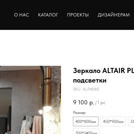
О НАС
КАТАЛОГ
ПРОЕКТЫ
ДИЗАЙНЕРАМ
Зеркало ALTAIR 
подсветки
SKU:
ALP4080
9 100
р.
/
1 pc
Размер
400*800мм
450*900мм
5
700*1400мм