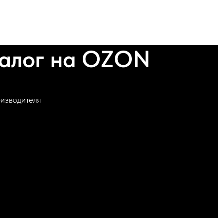
талог на OZON
оизводителя