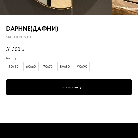
DAPHNE(ДАФНИ)
SKU:
DAPH5050
31 500
р.
Размер
50х50
60х60
70х70
80х80
90х90
в корзину