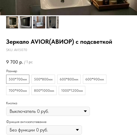
Зеркало AVIOR(АВИОР) с подсветкой
SKU:
AVI5070
9 700
р.
/
1 pc
Размер
500*700мм
500*800мм
600*800мм
600*900мм
700*900мм
800*1000мм
1000*1200мм
Кнопка
Функция антизапотевание