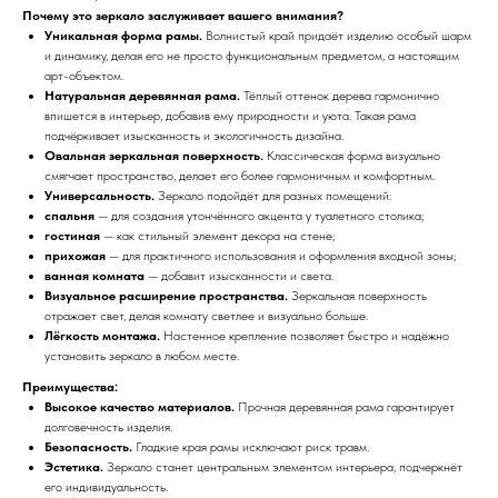
Почему это зеркало заслуживает вашего внимания?
Уникальная форма рамы.
Волнистый край придаёт изделию особый шарм
и динамику, делая его не просто функциональным предметом, а настоящим
арт-объектом.
Натуральная деревянная рама.
Тёплый оттенок дерева гармонично
впишется в интерьер, добавив ему природности и уюта. Такая рама
подчёркивает изысканность и экологичность дизайна.
Овальная зеркальная поверхность.
Классическая форма визуально
смягчает пространство, делает его более гармоничным и комфортным.
Универсальность.
Зеркало подойдёт для разных помещений:
спальня
— для создания утончённого акцента у туалетного столика;
гостиная
— как стильный элемент декора на стене;
прихожая
— для практичного использования и оформления входной зоны;
ванная комната
— добавит изысканности и света.
Визуальное расширение пространства.
Зеркальная поверхность
отражает свет, делая комнату светлее и визуально больше.
Лёгкость монтажа.
Настенное крепление позволяет быстро и надёжно
установить зеркало в любом месте.
Преимущества:
Высокое качество материалов.
Прочная деревянная рама гарантирует
долговечность изделия.
Безопасность.
Гладкие края рамы исключают риск травм.
Эстетика.
Зеркало станет центральным элементом интерьера, подчеркнёт
его индивидуальность.