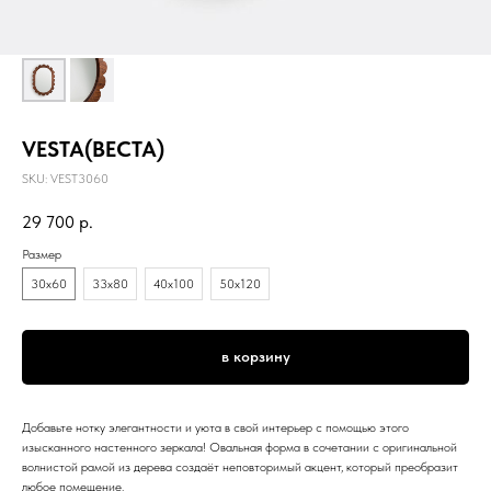
VESTA(ВЕСТА)
SKU:
VEST3060
29 700
р.
Размер
30х60
33х80
40х100
50х120
в корзину
Добавьте нотку элегантности и уюта в свой интерьер с помощью этого
изысканного настенного зеркала! Овальная форма в сочетании с оригинальной
волнистой рамой из дерева создаёт неповторимый акцент, который преобразит
любое помещение.