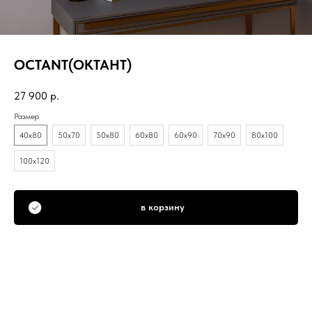
OCTANT(ОКТАНТ)
27 900
р.
Размер
40х80
50х70
50х80
60х80
60х90
70х90
80х100
100х120
в корзину