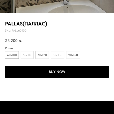
PALLAS(ПАЛЛАС)
SKU:
PALL60100
33 200
р.
Размер
60х100
65х110
70х120
80х135
90х150
BUY NOW